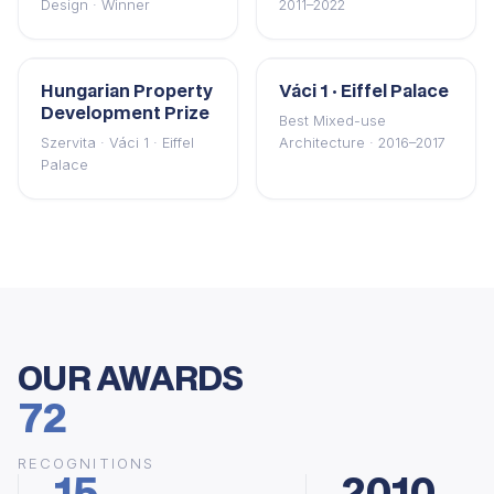
Design · Winner
2011–2022
Hungarian Property
Váci 1 · Eiffel Palace
Development Prize
Best Mixed-use
Szervita · Váci 1 · Eiffel
Architecture · 2016–2017
Palace
OUR AWARDS
72
RECOGNITIONS
15
2010