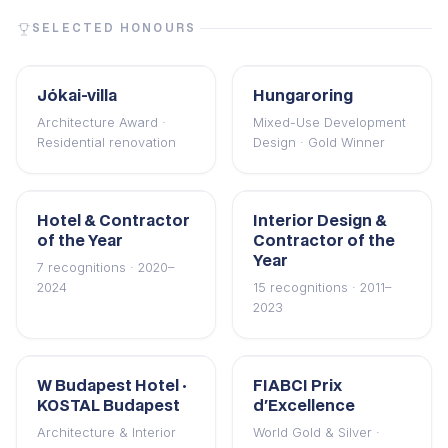
SELECTED HONOURS
Jókai-villa
Hungaroring
Architecture Award ·
Mixed-Use Development
Residential renovation
Design · Gold Winner
Hotel & Contractor
Interior Design &
of the Year
Contractor of the
Year
7 recognitions · 2020–
2024
15 recognitions · 2011–
2023
W Budapest Hotel ·
FIABCI Prix
KOSTAL Budapest
d'Excellence
Architecture & Interior
World Gold & Silver ·