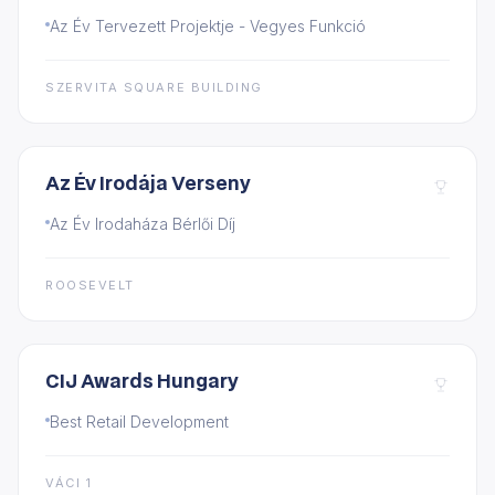
Az Év Tervezett Projektje - Vegyes Funkció
SZERVITA SQUARE BUILDING
Az Év Irodája Verseny
Az Év Irodaháza Bérlői Díj
ROOSEVELT
CIJ Awards Hungary
Best Retail Development
VÁCI 1