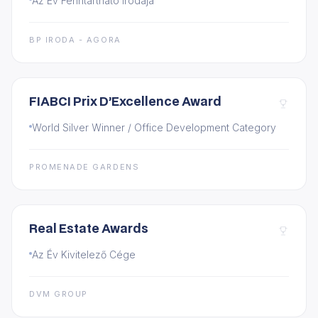
Az Év Fenntartható Irodája
BP IRODA - AGORA
FIABCI Prix D’Excellence Award
World Silver Winner / Office Development Category
PROMENADE GARDENS
Real Estate Awards
Az Év Kivitelező Cége
DVM GROUP