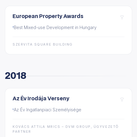
European Property Awards
Best Mixed-use Development in Hungary
SZERVITA SQUARE BUILDING
2018
Az Év Irodája Verseny
Az Év Ingatlanpiaci Személyisége
KOVÁCS ATTILA MRICS – DVM GROUP, ÜGYVEZETŐ
PARTNER