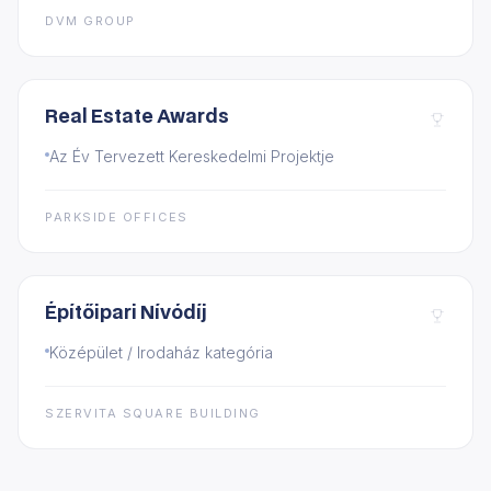
DVM GROUP
Real Estate Awards
Az Év Tervezett Kereskedelmi Projektje
PARKSIDE OFFICES
Építőipari Nívódíj
Középület / Irodaház kategória
SZERVITA SQUARE BUILDING