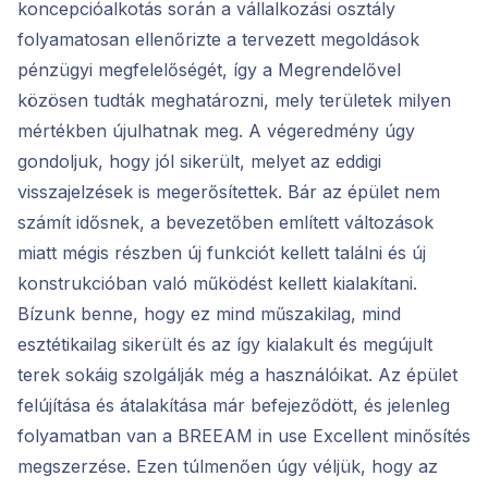
koncepcióalkotás során a vállalkozási osztály
folyamatosan ellenőrizte a tervezett megoldások
pénzügyi megfelelőségét, így a Megrendelővel
közösen tudták meghatározni, mely területek milyen
mértékben újulhatnak meg. A végeredmény úgy
gondoljuk, hogy jól sikerült, melyet az eddigi
visszajelzések is megerősítettek. Bár az épület nem
számít idősnek, a bevezetőben említett változások
miatt mégis részben új funkciót kellett találni és új
konstrukcióban való működést kellett kialakítani.
Bízunk benne, hogy ez mind műszakilag, mind
esztétikailag sikerült és az így kialakult és megújult
terek sokáig szolgálják még a használóikat. Az épület
felújítása és átalakítása már befejeződött, és jelenleg
folyamatban van a BREEAM in use Excellent minősítés
megszerzése. Ezen túlmenően úgy véljük, hogy az