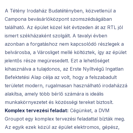
A Tétény Irodaház Budatétényben, közvetlenül a
Campona bevásárlóközpont szomszédságában
található. Az épület közel két évtizeden át az RTL jól
ismert székházaként szolgált. A tavalyi évben
azonban a forgatáshoz nem kapcsolódó részlegek a
belvárosba, a Városliget mellé költöztek, így az épület
jelentős része megüresedett. Ezt a lehetőséget
kihasználva a tulajdonos, az Erste Nyíltvégű Ingatlan
Befektetési Alap célja az volt, hogy a felszabadult
területet modern, rugalmasan használható irodaházzá
alakítsa, amely több bérlő számára is ideális
munkakörnyezetet és közösségi tereket biztosít.
Komplex tervezési feladat:
Cégünket, a DVM
Groupot egy komplex tervezési feladattal bízták meg.
Az egyik ezek közül az épület elektromos, gépész,