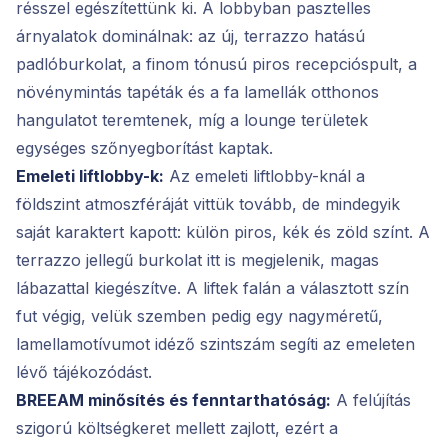
résszel egészítettünk ki. A lobbyban pasztelles
árnyalatok dominálnak: az új, terrazzo hatású
padlóburkolat, a finom tónusú piros recepcióspult, a
növénymintás tapéták és a fa lamellák otthonos
hangulatot teremtenek, míg a lounge területek
egységes szőnyegborítást kaptak.
Emeleti liftlobby-k:
Az emeleti liftlobby-knál a
földszint atmoszféráját vittük tovább, de mindegyik
saját karaktert kapott: külön piros, kék és zöld színt. A
terrazzo jellegű burkolat itt is megjelenik, magas
lábazattal kiegészítve. A liftek falán a választott szín
fut végig, velük szemben pedig egy nagyméretű,
lamellamotívumot idéző szintszám segíti az emeleten
lévő tájékozódást.
BREEAM minősítés és fenntarthatóság:
A felújítás
szigorú költségkeret mellett zajlott, ezért a