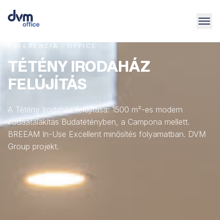
REFERENCIA · OFFICE
TÉTÉNY IRODAHÁZ
FELÚJÍTÁS
A Tétény Irodaház felújítása: 1500 m²-es modern
irodaátalakítás Budatétényben, a Campona mellett.
BREEAM In-Use Excellent minősítés folyamatban. DVM
Group projekt.