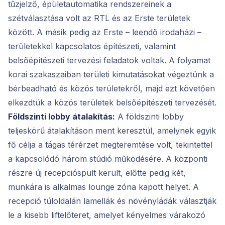
tűzjelző, épületautomatika rendszereinek a
szétválasztása volt az RTL és az Erste területek
között. A másik pedig az Erste – leendő irodaházi –
területekkel kapcsolatos építészeti, valamint
belsőépítészeti tervezési feladatok voltak. A folyamat
korai szakaszaiban területi kimutatásokat végeztünk a
bérbeadható és közös területekről, majd ezt követően
elkezdtük a közös területek belsőépítészeti tervezését.
Földszinti lobby átalakítás:
A földszinti lobby
teljeskörű átalakításon ment keresztül, amelynek egyik
fő célja a tágas térérzet megteremtése volt, tekintettel
a kapcsolódó három stúdió működésére. A központi
részre új recepcióspult került, előtte pedig két,
munkára is alkalmas lounge zóna kapott helyet. A
recepció túloldalán lamellák és növényládák választják
le a kisebb liftelőteret, amelyet kényelmes várakozó