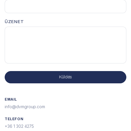
ÜZENET
Küldés
EMAIL
info@dvmgroup.com
TELEFON
+36 1 302 4275