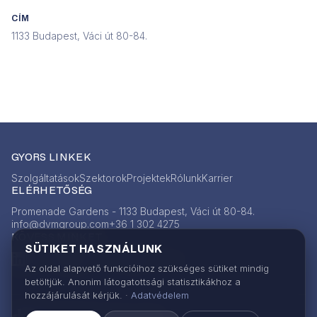
CÍM
1133 Budapest, Váci út 80-84.
GYORS LINKEK
Szolgáltatások
Szektorok
Projektek
Rólunk
Karrier
ELÉRHETŐSÉG
Promenade Gardens - 1133 Budapest, Váci út 80-84.
info@dvmgroup.com
+36 1 302 4275
KÖVESS MINKET
SÜTIKET HASZNÁLUNK
LinkedIn
Facebook
Instagram
Az oldal alapvető funkcióihoz szükséges sütiket mindig
betöltjük. Anonim látogatottsági statisztikákhoz a
hozzájárulását kérjük. ·
Adatvédelem
ENGINEERING EXCELLENCE