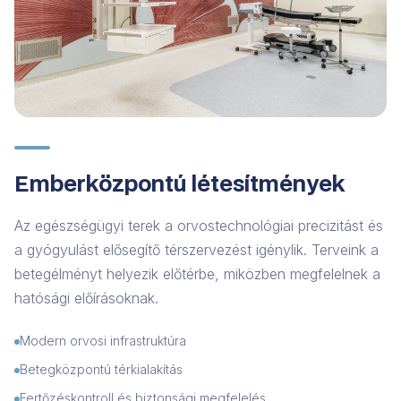
Emberközpontú létesítmények
Az egészségügyi terek a orvostechnológiai precizitást és
a gyógyulást elősegítő térszervezést igénylik. Terveink a
betegélményt helyezik előtérbe, miközben megfelelnek a
hatósági előírásoknak.
Modern orvosi infrastruktúra
Betegközpontú térkialakítás
Fertőzéskontroll és biztonsági megfelelés