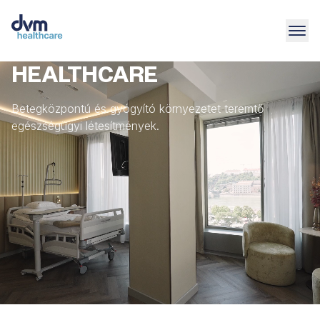
HEALTHCARE
Betegközpontú és gyógyító környezetet teremtő
egészségügyi létesítmények.