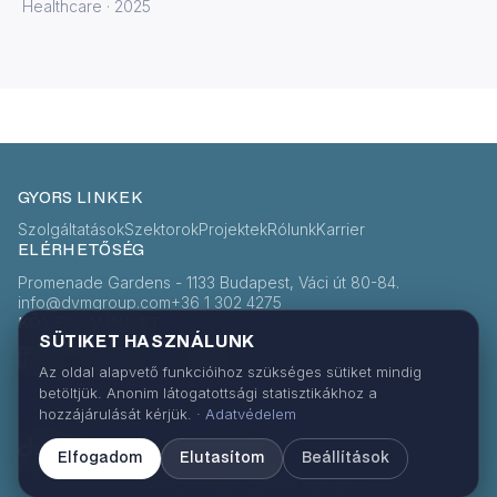
Healthcare · 2025
GYORS LINKEK
Szolgáltatások
Szektorok
Projektek
Rólunk
Karrier
ELÉRHETŐSÉG
Promenade Gardens - 1133 Budapest, Váci út 80-84.
info@dvmgroup.com
+36 1 302 4275
KÖVESS MINKET
SÜTIKET HASZNÁLUNK
LinkedIn
Facebook
Instagram
Az oldal alapvető funkcióihoz szükséges sütiket mindig
betöltjük. Anonim látogatottsági statisztikákhoz a
hozzájárulását kérjük. ·
Adatvédelem
ENGINEERING EXCELLENCE
Elfogadom
Elutasítom
Beállítások
© 2026 DVM. Minden jog fenntartva.
Adatkezelési tájékoztató
Süti beállítások