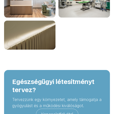
Egészségügyi létesítményt
tervez?
Tervezzünk egy környezetet, amely támogatja a
gyógyulást és a működési kiválóságot.