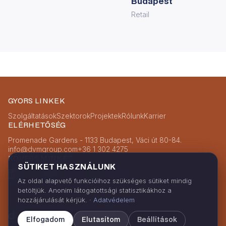
Budapest
Retail
GYORS LINKEK
Szolgáltatások
Szektorok
Projektek
Rólunk
Karrier
ELÉRHETŐSÉG
Promenade Gardens - 1133 Budapest, Váci út 80-84.
info@dvmgroup.com
+36 1 302 4275
KÖVESS MINKET
SÜTIKET HASZNÁLUNK
LinkedIn
Facebook
Instagram
Az oldal alapvető funkcióihoz szükséges sütiket mindig
betöltjük. Anonim látogatottsági statisztikákhoz a
hozzájárulását kérjük. ·
Adatvédelem
ENGINEERING EXCELLENCE
Elfogadom
Elutasítom
Beállítások
© 2026 DVM. Minden jog fenntartva.