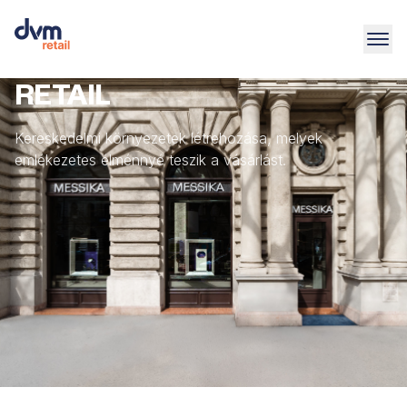
RETAIL
Kereskedelmi környezetek létrehozása, melyek
emlékezetes élménnyé teszik a vásárlást.