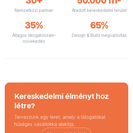
30+
50.000 m²
Nemzetközi partner
Átadott kereskedelmi terület
35%
65%
Átlagos látogatószám-
Design & Build megvalósítás
növekedés
Kereskedelmi élményt hoz
létre?
Tervezzünk egy teret, amely a látogatókat
hűséges vásárlókká alakítja.