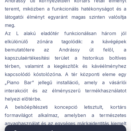
Andrássy úti környezetben kortárs retail élményt
teremt, miközben a funkcionális hatékonyságot és a
látogatói élményt egyaránt magas szinten valósítja
meg.
Az L alakú eladótér funkcionálisan három jól
elkülönülő zónára tagolódik: a kávégépek
bemutatótere az Andrássy út felől, a
kapszulaértékesítési terület a historikus boltíves
térben, valamint a kiegészítők és kávéélményhez
kapcsolódó kóstolózóna. A tér központi eleme egy
„Piano Bar” jellegű installáció, amely a vásárlói
interakciót és az élményszerű termékhasználatot
helyezi előtérbe.
A belsőépítészeti koncepció letisztult, kortárs
formavilágot alkalmaz, amelyben a természetes
anyaghasználat és az egységes márkaidentitás kiemelt