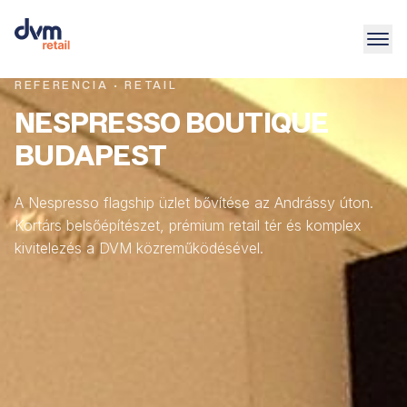
REFERENCIA · RETAIL
NESPRESSO BOUTIQUE
BUDAPEST
A Nespresso flagship üzlet bővítése az Andrássy úton.
Kortárs belsőépítészet, prémium retail tér és komplex
kivitelezés a DVM közreműködésével.