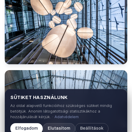
SÜTIKET HASZNÁLUNK
Az oldal alapvető funkcióihoz szükséges sütiket mindig
betöltjük. Anonim látogatottsági statisztikákhoz a
hozzájárulását kérjük. ·
Adatvédelem
Elfogadom
Elutasítom
Beállítások