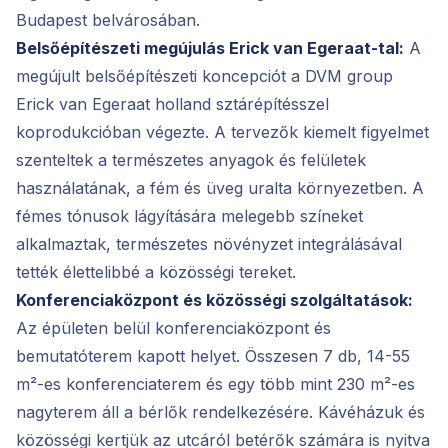
Budapest belvárosában.
Belsőépítészeti megújulás Erick van Egeraat-tal:
A
megújult belsőépítészeti koncepciót a DVM group
Erick van Egeraat holland sztárépítésszel
koprodukcióban végezte. A tervezők kiemelt figyelmet
szenteltek a természetes anyagok és felületek
használatának, a fém és üveg uralta környezetben. A
fémes tónusok lágyítására melegebb színeket
alkalmaztak, természetes növényzet integrálásával
tették élettelibbé a közösségi tereket.
Konferenciaközpont és közösségi szolgáltatások:
Az épületen belül konferenciaközpont és
bemutatóterem kapott helyet. Összesen 7 db, 14-55
m²-es konferenciaterem és egy több mint 230 m²-es
nagyterem áll a bérlők rendelkezésére. Kávéházuk és
közösségi kertjük az utcáról betérők számára is nyitva