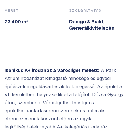
MÉRET
SZOLGÁLTATÁS
23 400 m²
Design & Build,
Generálkivitelezés
Ikonikus A+ irodaház a Városliget mellett:
A Park
Atrium irodaházat kimagasló minősége és egyedi
építészeti megoldásai teszik különlegessé. Az épület a
VI. kerületben helyezkedik el a felújított Dózsa György
úton, szemben a Városligettel. Intelligens
épületkarbantartási rendszerének és optimális
elrendezésének köszönhetően az egyik
legköltséghatékonyabb A+ kategóriás irodaház