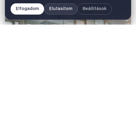
Elfogadom
Elutasítom
Beállítások