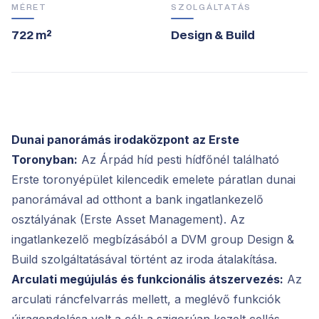
MÉRET
SZOLGÁLTATÁS
722 m²
Design & Build
Dunai panorámás irodaközpont az Erste
Toronyban:
Az Árpád híd pesti hídfőnél található
Erste toronyépület kilencedik emelete páratlan dunai
panorámával ad otthont a bank ingatlankezelő
osztályának (Erste Asset Management). Az
ingatlankezelő megbízásából a DVM group Design &
Build szolgáltatásával történt az iroda átalakítása.
Arculati megújulás és funkcionális átszervezés:
Az
arculati ráncfelvarrás mellett, a meglévő funkciók
újragondolása volt a cél: a szigorúan kezelt cellás