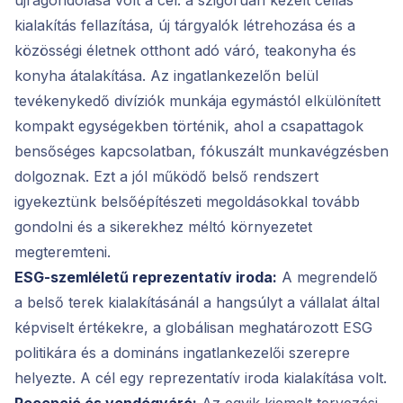
kialakítás fellazítása, új tárgyalók létrehozása és a
közösségi életnek otthont adó váró, teakonyha és
konyha átalakítása. Az ingatlankezelőn belül
tevékenykedő divíziók munkája egymástól elkülönített
kompakt egységekben történik, ahol a csapattagok
bensőséges kapcsolatban, fókuszált munkavégzésben
dolgoznak. Ezt a jól működő belső rendszert
igyekeztünk belsőépítészeti megoldásokkal tovább
gondolni és a sikerekhez méltó környezetet
megteremteni.
ESG-szemléletű reprezentatív iroda:
A megrendelő
a belső terek kialakításánál a hangsúlyt a vállalat által
képviselt értékekre, a globálisan meghatározott ESG
politikára és a domináns ingatlankezelői szerepre
helyezte. A cél egy reprezentatív iroda kialakítása volt.
Recepció és vendégváró:
Az egyik kiemelt tervezési