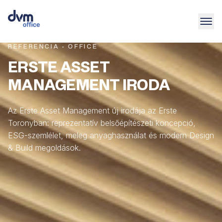
REFERENCIA · OFFICE
ERSTE ASSET
MANAGEMENT IRODA
Az Erste Asset Management új irodája az Erste
Toronyban: reprezentatív belsőépítészeti koncepció,
ESG-szemlélet, meleg anyaghasználat és modern Design
& Build megoldások.