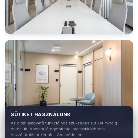
SÜTIKET HASZNÁLUNK
Az oldal alapvető funkcióihoz szükséges sütiket mindig
betöltjük. Anonim látogatottsági statisztikákhoz a
hozzájárulását kérjük. ·
Adatvédelem