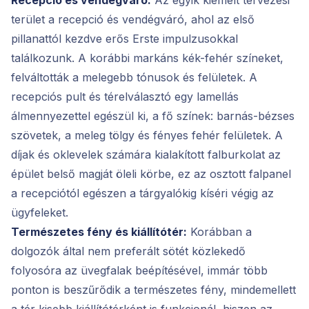
terület a recepció és vendégváró, ahol az első
pillanattól kezdve erős Erste impulzusokkal
találkozunk. A korábbi markáns kék-fehér színeket,
felváltották a melegebb tónusok és felületek. A
recepciós pult és térelválasztó egy lamellás
álmennyezettel egészül ki, a fő színek: barnás-bézses
szövetek, a meleg tölgy és fényes fehér felületek. A
díjak és oklevelek számára kialakított falburkolat az
épület belső magját öleli körbe, ez az osztott falpanel
a recepciótól egészen a tárgyalókig kíséri végig az
ügyfeleket.
Természetes fény és kiállítótér:
Korábban a
dolgozók által nem preferált sötét közlekedő
folyosóra az üvegfalak beépítésével, immár több
ponton is beszűrődik a természetes fény, mindemellett
a tér kisebb kiállítótérként is funkcionál, hiszen az