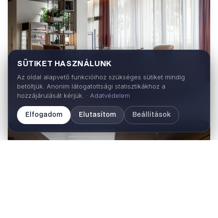
SÜTIKET HASZNÁLUNK
Az oldal alapvető funkcióihoz szükséges sütiket mindig
betöltjük. Anonim látogatottsági statisztikákhoz a
hozzájárulását kérjük. ·
Adatvédelem
Elfogadom
Elutasítom
Beállítások