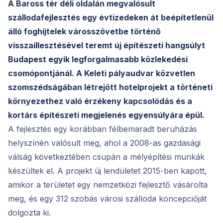
A Baross tér déli oldalán megvalósult
szállodafejlesztés egy évtizedeken át beépítetlenül
álló foghíjtelek városszövetbe történő
visszaillesztésével teremt új építészeti hangsúlyt
Budapest egyik legforgalmasabb közlekedési
csomópontjánál. A Keleti pályaudvar közvetlen
szomszédságában létrejött hotelprojekt a történeti
környezethez való érzékeny kapcsolódás és a
kortárs építészeti megjelenés egyensúlyára épül.
A fejlesztés egy korábban félbemaradt beruházás
helyszínén valósult meg, ahol a 2008-as gazdasági
válság következtében csupán a mélyépítési munkák
készültek el. A projekt új lendületet 2015-ben kapott,
amikor a területet egy nemzetközi fejlesztő vásárolta
meg, és egy 312 szobás városi szálloda koncepcióját
dolgozta ki.