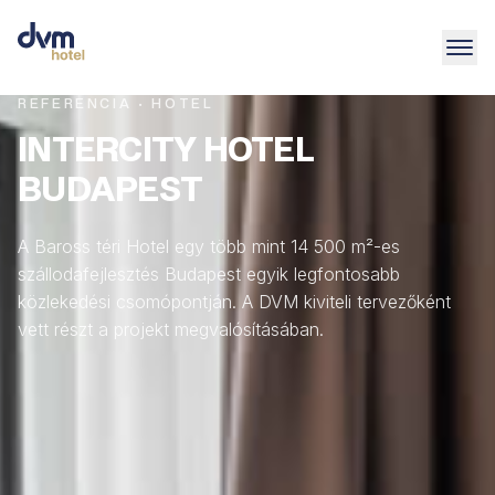
REFERENCIA · HOTEL
INTERCITY HOTEL
BUDAPEST
A Baross téri Hotel egy több mint 14 500 m²-es
szállodafejlesztés Budapest egyik legfontosabb
közlekedési csomópontján. A DVM kiviteli tervezőként
vett részt a projekt megvalósításában.