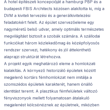
A hotel építészeti koncepcióját a hamburgi PBP és a
budapesti FBIS Architects közösen alakította ki, míg a
DVM a kiviteli tervezési és a generálkivitelezési
feladatokért felelt. Az épület szervezőeleme egy
nagyméretű belső udvar, amely optimális természetes
megvilágítást biztosít a szobák számára. A szállodai
funkciókat három közlekedőmag és középfolyosós
rendszer szervezi, hatékony és jól áttekinthető
alaprajzi struktúrát létrehozva.
A projekt egyik meghatározó eleme a homlokzati
kialakítás. A környező historizáló épületek között
megjelenő kortárs fémhomlokzat nem imitálja a
szomszédos épületek karakterét, hanem önálló
identitást teremt. A plasztikus fémfelületek változó
fényviszonyok mellett folyamatosan átalakuló
megjelenést kölcsönöznek az épületnek, miközben