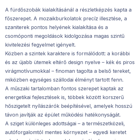
A fürdőszobák kialakításánál a részletképzés kapta a
főszerepet. A mozaikburkolatok precíz illesztése, a
szaniterek pontos helyének kialakítása és a
csomóponti megoldások kidolgozása magas szintű
kivitelezési fegyelmet igényelt.
Közben a szintek karaktere is formálódott: a korábbi
és az újabb ütemek eltérő design nyelve – kék és piros
virágmotívumokkal – finoman tagolta a belső tereket,
miközben egységes szállodai élményt tartott fenn.
A műszaki tartalomban fontos szerepet kaptak az
energetikai fejlesztések is, többek között korszerű
hőszigetelt nyílászárók beépítésével, amelyek hosszú
távon javítják az épület működési hatékonyságát.
A sziget különleges adottságai – a természetközeli,
autóforgalomtól mentes környezet – egyedi keretet