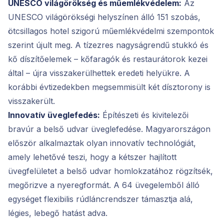
UNESCO világörökség és műemlékvédelem:
Az
UNESCO világörökségi helyszínen álló 151 szobás,
ötcsillagos hotel szigorú műemlékvédelmi szempontok
szerint újult meg. A tízezres nagyságrendű stukkó és
kő díszítőelemek – kőfaragók és restaurátorok kezei
által – újra visszakerülhettek eredeti helyükre. A
korábbi évtizedekben megsemmisült két dísztorony is
visszakerült.
Innovatív üveglefedés:
Építészeti és kivitelezői
bravúr a belső udvar üveglefedése. Magyarországon
először alkalmaztak olyan innovatív technológiát,
amely lehetővé teszi, hogy a kétszer hajlított
üvegfelületet a belső udvar homlokzatához rögzítsék,
megőrizve a nyeregformát. A 64 üvegelemből álló
egységet flexibilis rúdláncrendszer támasztja alá,
légies, lebegő hatást adva.