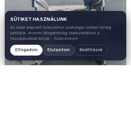
SÜTIKET HASZNÁLUNK
Az oldal alapvető funkcióihoz szükséges sütiket mindig
betöltjük. Anonim látogatottsági statisztikákhoz a
hozzájárulását kérjük. ·
Adatvédelem
Elfogadom
Elutasítom
Beállítások