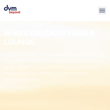
REFERENCIA · BEYOND
WHITE RAVEN SKYBAR &
LOUNGE
A mintegy 500–600 m² alapterületű White Raven Skybar
az üzemelő budapesti Hilton szálloda tetőszintjén kapott
helyet, páratlan panorámát kínálva a főváros mindkét
oldalára, a Dunára, valamint Budapest ikonikus
történelmi látképére.