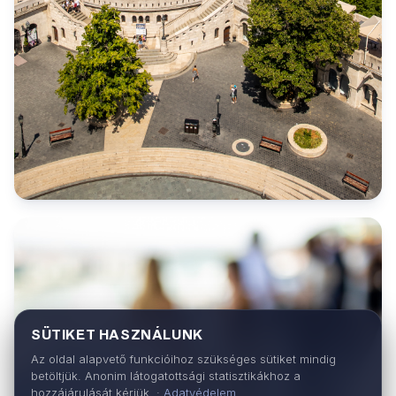
SÜTIKET HASZNÁLUNK
Az oldal alapvető funkcióihoz szükséges sütiket mindig
betöltjük. Anonim látogatottsági statisztikákhoz a
hozzájárulását kérjük. ·
Adatvédelem