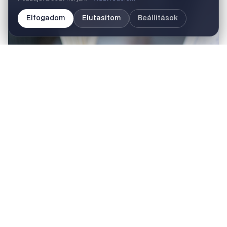
Elfogadom
Elutasítom
Beállítások