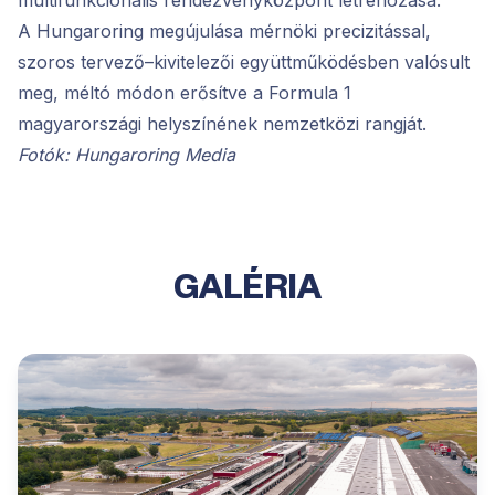
multifunkcionális rendezvényközpont létrehozása.
A Hungaroring megújulása mérnöki precizitással,
szoros tervező–kivitelezői együttműködésben valósult
meg, méltó módon erősítve a Formula 1
magyarországi helyszínének nemzetközi rangját.
Fotók: Hungaroring Media
GALÉRIA