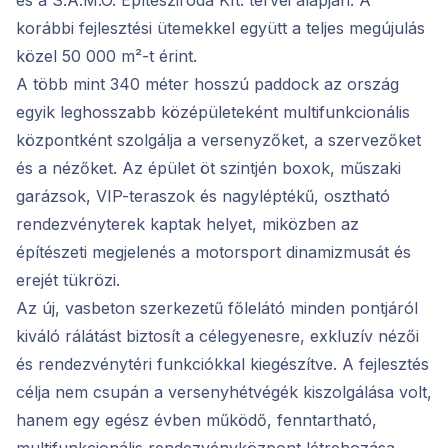
és a S.A.M.O. Építésziroda Kft. tervei alapján. A
korábbi fejlesztési ütemekkel együtt a teljes megújulás
közel 50 000 m²-t érint.
A több mint 340 méter hosszú paddock az ország
egyik leghosszabb középületeként multifunkcionális
központként szolgálja a versenyzőket, a szervezőket
és a nézőket. Az épület öt szintjén boxok, műszaki
garázsok, VIP-teraszok és nagyléptékű, osztható
rendezvényterek kaptak helyet, miközben az
építészeti megjelenés a motorsport dinamizmusát és
erejét tükrözi.
Az új, vasbeton szerkezetű főlelátó minden pontjáról
kiváló rálátást biztosít a célegyenesre, exkluzív nézői
és rendezvénytéri funkciókkal kiegészítve. A fejlesztés
célja nem csupán a versenyhétvégék kiszolgálása volt,
hanem egy egész évben működő, fenntartható,