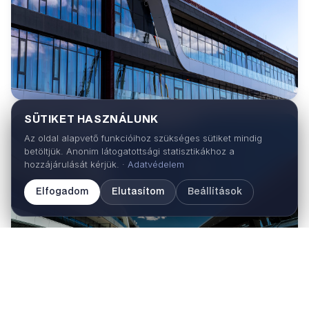
SÜTIKET HASZNÁLUNK
Az oldal alapvető funkcióihoz szükséges sütiket mindig
betöltjük. Anonim látogatottsági statisztikákhoz a
hozzájárulását kérjük. ·
Adatvédelem
Elfogadom
Elutasítom
Beállítások