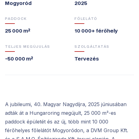
Mogyoród
2025
PADDOCK
FŐLELÁTÓ
25 000 m²
10 000+ férőhely
TELJES MEGÚJULÁS
SZOLGÁLTATÁS
~50 000 m²
Tervezés
A jubileumi, 40. Magyar Nagydíjra, 2025 júniusában
adták át a Hungaroring megújult, 25 000 m²-es
paddock épületét és az új, több mint 10 000
férőhelyes főlelátót Mogyoródon, a DVM Group Kft.