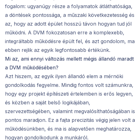
fogalom: ugyanúgy része a folyamatok átláthatósága,
a döntések pontossága, a műszaki következetesség és
az, hogy az adott épület hosszú távon hogyan tud jól
működni. A DVM fokozatosan erre a komplexebb,
integráltabb működésre épült fel, és azt gondolom, ma
ebben rejlik az egyik legfontosabb értékünk.
Mi az, ami ennyi változás mellett mégis állandó maradt
a DVM működésében?
Azt hiszem, az egyik ilyen állandó elem a mérnöki
gondolkodás fegyelme. Mindig fontos volt számunkra,
hogy egy projekt építészeti értelemben is erős legyen,
és közben a saját belső logikájában,
szervezettségében, valamint megvalósíthatóságában is
pontos maradjon. Ez a fajta precizitás végig jelen volt a
működésünkben, és ma is alapvetően meghatározza,
hogyan gondolkodunk a munkáról.