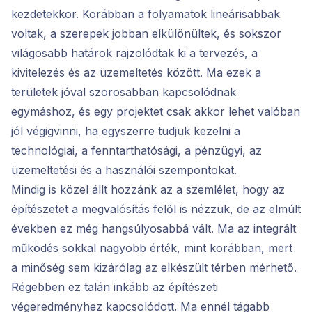
kezdetekkor. Korábban a folyamatok lineárisabbak
voltak, a szerepek jobban elkülönültek, és sokszor
világosabb határok rajzolódtak ki a tervezés, a
kivitelezés és az üzemeltetés között. Ma ezek a
területek jóval szorosabban kapcsolódnak
egymáshoz, és egy projektet csak akkor lehet valóban
jól végigvinni, ha egyszerre tudjuk kezelni a
technológiai, a fenntarthatósági, a pénzügyi, az
üzemeltetési és a használói szempontokat.
Mindig is közel állt hozzánk az a szemlélet, hogy az
építészetet a megvalósítás felől is nézzük, de az elmúlt
években ez még hangsúlyosabbá vált. Ma az integrált
működés sokkal nagyobb érték, mint korábban, mert
a minőség sem kizárólag az elkészült térben mérhető.
Régebben ez talán inkább az építészeti
végeredményhez kapcsolódott. Ma ennél tágabb