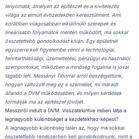
lenyomata, amelyen az építészet és a kivitelezés
világa az elmúlt évtizedekben keresztülment. Ami
korábban világosabban elkülönülő szerepek és
lineárisabb folyamatok mentén működött, ma sokkal
összetettebb gondolkodást kíván. Egy épületnél
egyszerre kell figyelembe venni a technológiai,
fenntarthatósági, üzemeltetési, pénzügyi és használói
szempontokat, miközben a minőség fogalma is jóval
tágabb lett. Massányi Tiborral arról beszélgettünk,
hogyan változott meg ez a szemlélet, mi maradt
állandó a DVM működésében, és milyen kérdések
formálják ma az építészet jövőjét.
Messziről indult a DVM. Visszatekintve miben látja a
legnagyobb különbséget a kezdetekhez képest?
A legnagyobb különbség talán az, hogy ma sokkal
összetettebb rendszerben kell gondolkodnunk, mint a