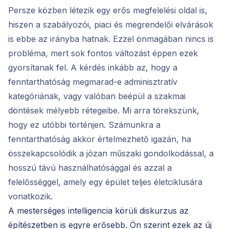
Persze közben létezik egy erős megfelelési oldal is,
hiszen a szabályozói, piaci és megrendelői elvárások
is ebbe az irányba hatnak. Ezzel önmagában nincs is
probléma, mert sok fontos változást éppen ezek
gyorsítanak fel. A kérdés inkább az, hogy a
fenntarthatóság megmarad-e adminisztratív
kategóriának, vagy valóban beépül a szakmai
döntések mélyebb rétegeibe. Mi arra törekszünk,
hogy ez utóbbi történjen. Számunkra a
fenntarthatóság akkor értelmezhető igazán, ha
összekapcsolódik a józan műszaki gondolkodással, a
hosszú távú használhatósággal és azzal a
felelősséggel, amely egy épület teljes életciklusára
vonatkozik.
A mesterséges intelligencia körüli diskurzus az
építészetben is egyre erősebb. Ön szerint ezek az új