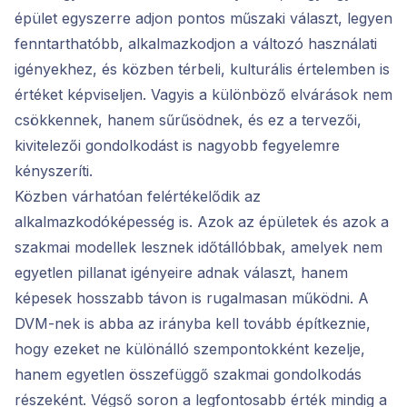
épület egyszerre adjon pontos műszaki választ, legyen
fenntarthatóbb, alkalmazkodjon a változó használati
igényekhez, és közben térbeli, kulturális értelemben is
értéket képviseljen. Vagyis a különböző elvárások nem
csökkennek, hanem sűrűsödnek, és ez a tervezői,
kivitelezői gondolkodást is nagyobb fegyelemre
kényszeríti.
Közben várhatóan felértékelődik az
alkalmazkodóképesség is. Azok az épületek és azok a
szakmai modellek lesznek időtállóbbak, amelyek nem
egyetlen pillanat igényeire adnak választ, hanem
képesek hosszabb távon is rugalmasan működni. A
DVM-nek is abba az irányba kell tovább építkeznie,
hogy ezeket ne különálló szempontokként kezelje,
hanem egyetlen összefüggő szakmai gondolkodás
részeként. Végső soron a legfontosabb érték mindig a