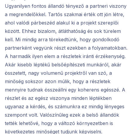
Ugyanilyen fontos állandó tényező a partneri viszony
a megrendelőkkel. Tartós szakmai érték ott jön létre,
ahol valódi párbeszéd alakul ki a projekt szereplői
között. Ehhez bizalom, átláthatóság és sok türelem
kell. Mi mindig arra törekedtünk, hogy gondolkodó
partnerként vegyünk részt ezekben a folyamatokban.
A harmadik ilyen elem a részletek iránti érzékenység.
Akár kisebb léptékű belsőépítészeti munkáról, akár
összetett, nagy volumenű projektről van szó, a
minőség sokszor azon múlik, hogy a részletek
mennyire tudnak összeállni egy koherens egésszé. A
részlet és az egész viszonya minden léptékben
ugyanaz a kérdés, és számunkra ez mindig lényeges
szempont volt. Valószínűleg ezek a belső állandók
tették lehetővé, hogy a változó környezetben is
következetes minőséget tudjunk képviselni.