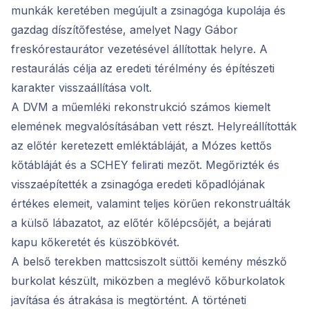
munkák keretében megújult a zsinagóga kupolája és
gazdag díszítőfestése, amelyet Nagy Gábor
freskórestaurátor vezetésével állítottak helyre. A
restaurálás célja az eredeti térélmény és építészeti
karakter visszaállítása volt.
A DVM a műemléki rekonstrukció számos kiemelt
elemének megvalósításában vett részt. Helyreállították
az előtér keretezett emléktábláját, a Mózes kettős
kőtábláját és a SCHEY felirati mezőt. Megőrizték és
visszaépítették a zsinagóga eredeti kőpadlójának
értékes elemeit, valamint teljes körűen rekonstruálták
a külső lábazatot, az előtér kőlépcsőjét, a bejárati
kapu kőkeretét és küszöbkövét.
A belső terekben mattcsiszolt süttői kemény mészkő
burkolat készült, miközben a meglévő kőburkolatok
javítása és átrakása is megtörtént. A történeti