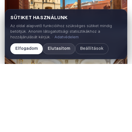
SÜTIKET HASZNÁLUNK
Az oldal alapvető funkcióihoz szükséges sütiket mindig
betöltjük. Anonim látogatottsági statisztikákhoz a
hozzájárulását kérjük. ·
Adatvédelem
Elfogadom
Elutasítom
Beállítások