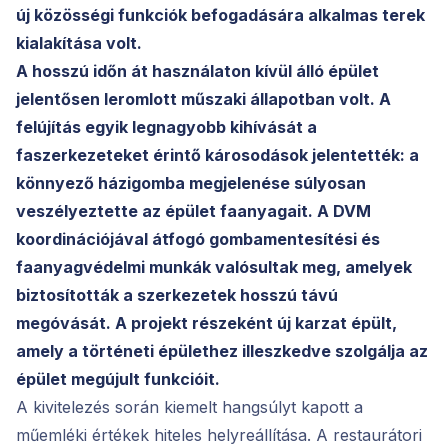
új közösségi funkciók befogadására alkalmas terek
kialakítása volt.
A hosszú időn át használaton kívül álló épület
jelentősen leromlott műszaki állapotban volt. A
felújítás egyik legnagyobb kihívását a
faszerkezeteket érintő károsodások jelentették: a
könnyező házigomba megjelenése súlyosan
veszélyeztette az épület faanyagait. A DVM
koordinációjával átfogó gombamentesítési és
faanyagvédelmi munkák valósultak meg, amelyek
biztosították a szerkezetek hosszú távú
megóvását. A projekt részeként új karzat épült,
amely a történeti épülethez illeszkedve szolgálja az
épület megújult funkcióit.
A kivitelezés során kiemelt hangsúlyt kapott a
műemléki értékek hiteles helyreállítása. A restaurátori