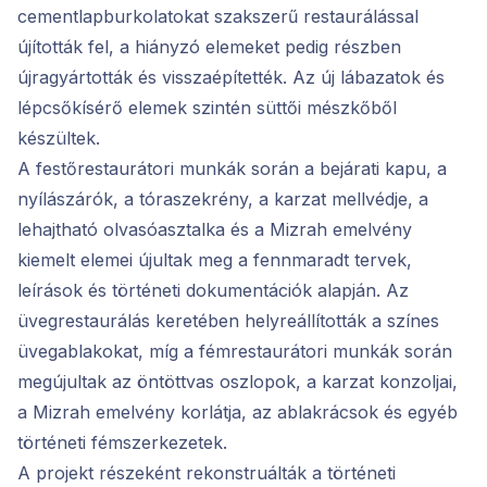
cementlapburkolatokat szakszerű restaurálással
újították fel, a hiányzó elemeket pedig részben
újragyártották és visszaépítették. Az új lábazatok és
lépcsőkísérő elemek szintén süttői mészkőből
készültek.
A festőrestaurátori munkák során a bejárati kapu, a
nyílászárók, a tóraszekrény, a karzat mellvédje, a
lehajtható olvasóasztalka és a Mizrah emelvény
kiemelt elemei újultak meg a fennmaradt tervek,
leírások és történeti dokumentációk alapján. Az
üvegrestaurálás keretében helyreállították a színes
üvegablakokat, míg a fémrestaurátori munkák során
megújultak az öntöttvas oszlopok, a karzat konzoljai,
a Mizrah emelvény korlátja, az ablakrácsok és egyéb
történeti fémszerkezetek.
A projekt részeként rekonstruálták a történeti