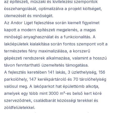
az építészeti, műszaki és kivitelezési szempontok
összehangolását, optimalizálva a projekt költségeit,
ütemezését és minőségét.
Az Andor Liget fejlesztése során kiemelt figyelmet
kapott a modern építészeti megjelenés, a magas
minőségű anyaghasználat és a funkcionalitás. A
lakóépületek kialakítása során fontos szempont volt a
természetes fény maximalizálása, a korszerű
gépészeti rendszerek alkalmazása, valamint a hosszú
távon fenntartható üzemeltetés támogatása.
A fejlesztés keretében 141 lakás, 3 üzlethelyiség, 156
parkolóhely, 147 kerékpártároló és 70 tárolóhelyiség
valósul meg. A lakóparkot hat épülettömb alkotja,
amelyek egy több mint 3000 m²-es belső kert köré
szerveződnek, családbarát közösségi terekkel és
zöldfelületekkel.