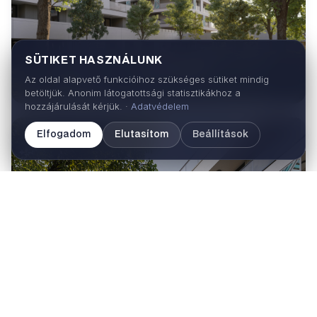
SÜTIKET HASZNÁLUNK
Az oldal alapvető funkcióihoz szükséges sütiket mindig
betöltjük. Anonim látogatottsági statisztikákhoz a
hozzájárulását kérjük. ·
Adatvédelem
Elfogadom
Elutasítom
Beállítások