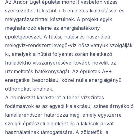
Az Andor Liget épületei monolit vasbeton vázas
szerkezettel, földszint + 5 emeletes kialakítással és
mélygarázsszinttel készülnek. A projekt egyik
meghatározó eleme az energiahatékony
épületgépészet. A fűtési, hűtési és használati
melegvíz-rendszert levegő-víz hőszivattyúk szolgálják
ki, amelyek a hűtési folyamat során keletkező
hulladékhő visszanyerésével tovább növelik az
üzemeltetés hatékonyságát. Az épületek A++
energetikai besorolású, közel nulla energiaigényű
otthonokat kínálnak.
A homlokzat karakterét a fehér vízszintes
födémsávok és az egyedi kialakítású, színes árnyékoló
lamellarendszer határozza meg, amely egyszerre
szolgál építészeti elemként és a lakások privát
használatának támogatására. A zöldtetők, a