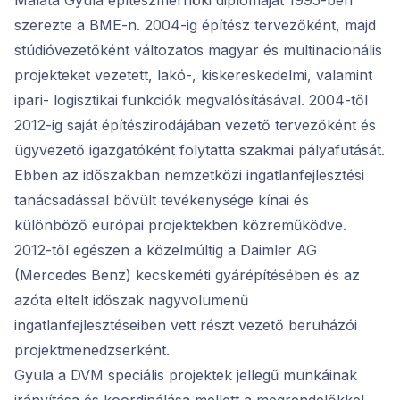
Malata Gyula építészmérnöki diplomáját 1995-ben
szerezte a BME-n. 2004-ig építész tervezőként, majd
stúdióvezetőként változatos magyar és multinacionális
projekteket vezetett, lakó-, kiskereskedelmi, valamint
ipari- logisztikai funkciók megvalósításával. 2004-től
2012-ig saját építészirodájában vezető tervezőként és
ügyvezető igazgatóként folytatta szakmai pályafutását.
Ebben az időszakban nemzetközi ingatlanfejlesztési
tanácsadással bővült tevékenysége kínai és
különböző európai projektekben közreműködve.
2012-től egészen a közelmúltig a Daimler AG
(Mercedes Benz) kecskeméti gyárépítésében és az
azóta eltelt időszak nagyvolumenű
ingatlanfejlesztéseiben vett részt vezető beruházói
projektmenedzserként.
Gyula a DVM speciális projektek jellegű munkáinak