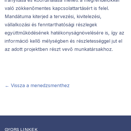
irányítása és koordinálása mellett a megrendelőkkel
való zökkenőmentes kapcsolattartásért is felel.
Mandátuma kiterjed a tervezési, kivitelezési,
vállalkozási és fenntarthatósági részlegek
együttműködésének hatékonyságnövelésére is, így az
információ kellő mélységben és részletességgel jut el
az adott projektben részt vevő munkatársakhoz.
← Vissza a menedzsmenthez
GYORS LINKEK