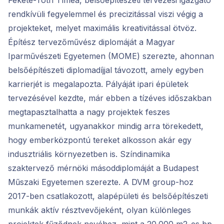
Fekete-Tóth Tímea, belsőépítészeti tervezési igazgató
rendkívüli fegyelemmel és precizitással viszi végig a
projekteket, melyet maximális kreativitással ötvöz.
Építész tervezőművész diplomáját a Magyar
Iparművészeti Egyetemen (MOME) szerezte, ahonnan
belsőépítészeti diplomadíjjal távozott, amely egyben
karrierjét is megalapozta. Pályáját ipari épületek
tervezésével kezdte, már ebben a tízéves időszakban
megtapasztalhatta a nagy projektek feszes
munkamenetét, ugyanakkor mindig arra törekedett,
hogy emberközpontú tereket alkosson akár egy
indusztriális környezetben is. Színdinamika
szaktervező mérnöki másoddiplomáját a Budapest
Műszaki Egyetemen szerezte. A DVM group-hoz
2017-ben csatlakozott, alapépületi és belsőépítészeti
munkák aktív résztvevőjeként, olyan különleges