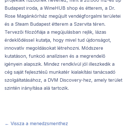
projektek fűződnek nevéhez, mint a 20.000 m2-es bp
Budapest iroda, a WineHUB shop és étterem, a Dr.
Rose Magánkórház megújult vendégforgalmi területei
és a Steam Budapest étterem a Szervita téren.
Tervezői filozófiája a megújulásban rejlik, lázas
érdeklődéssel kutatja, hogy mivel tud újdonságot,
innovatív megoldásokat létrehozni. Módszere
kutatáson, funkció analízisen és a megrendelő
igényein alapszik. Mindez rendkívül jól illeszkedik a
cég saját fejlesztésű munkatér kialakítási tanácsadó
szolgáltatásához, a DVM Discovery-hez, amely terület
szintén irányítása alá tartozik.
← Vissza a menedzsmenthez